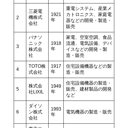
重電システム、産業メ
三菱電
1921
カトロニクス、家庭電
機株式
2
年
器などの開発・製造・
会社
販売
パナソ
家電、空室空調、食品
ニック
1918
流通、電気設備、デバ
3
年
株式会
イスなどの開発・製
社
造・販売
TOTO株
1917
住宅設備機器などの製
4
年
式会社
造・販売
住宅設備機器の製造・
株式会
1949
5
販売、建材製品の開発
年
社LIXIL
など
ダイソ
1993
6
ン株式
電気機器の製造・販売
年
会社